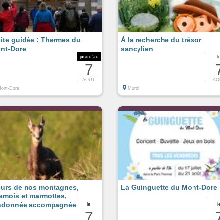
site guidée : Thermes du
À la recherche du trésor
nt-Dore
sancylien
jusqu'au
l
7
AOUT
AO
ont-Dore
Murol
eurs de nos montagnes,
La Guinguette du Mont-Dore
amois et marmottes,
ndonnée accompagnée
le
l
7