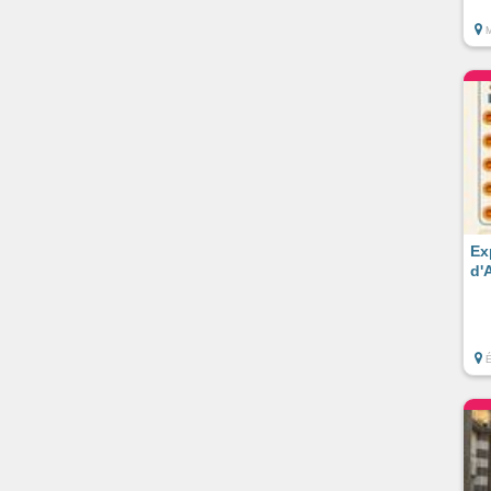
M
Ex
d'
É