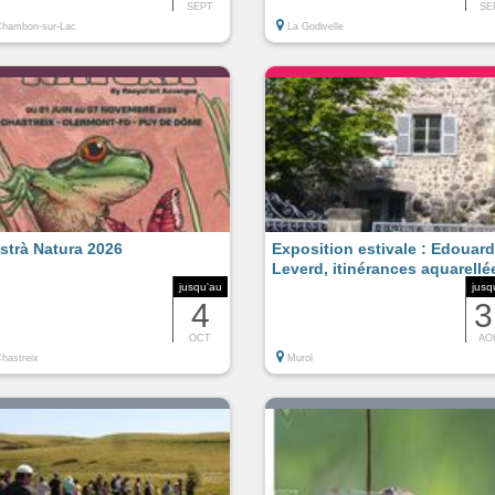
SEPT
SE
hambon-sur-Lac
La Godivelle
strà Natura 2026
Exposition estivale : Edouard
Leverd, itinérances aquarellé
jusqu'au
jusq
4
3
OCT
AO
hastreix
Murol