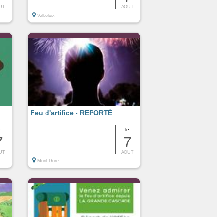
UT
AOUT
Valbeleix
Feu d'artifice - REPORTÉ
e
le
7
7
UT
AOUT
Mont-Dore