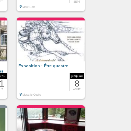
PT
SEPT
Mont-Dore
Exposition : Être questre
es
u'au
jusqu'au
1
8
UT
AOUT
Murat-le-Quaire