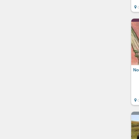
C
No
C