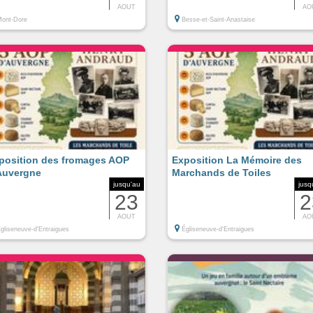
AOUT
AO
ont-Dore
Besse-et-Saint-Anastaise
position des fromages AOP
Exposition La Mémoire des
Auvergne
Marchands de Toiles
jusqu'au
jusq
23
2
AOUT
AO
gliseneuve-d'Entraigues
Égliseneuve-d'Entraigues