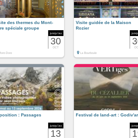
site des thermes du Mont-
Visite guidée de la Maison
re spéciale groupe
Rozier
jusqu'au
jusq
30
3
OCT
O
ont-Dore
La Bourboule
position : Passages
Festival de land-art : Godiv'ar
jusqu'au
jusq
13
1