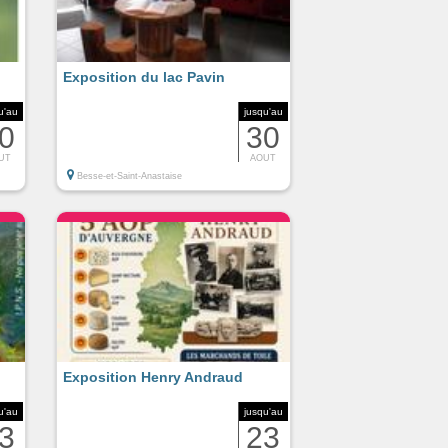
Exposition du lac Pavin
u'au
jusqu'au
0
30
UT
AOUT
Besse-et-Saint-Anastaise
Exposition Henry Andraud
u'au
jusqu'au
3
23