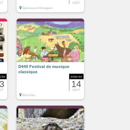
UT
AOUT
Égliseneuve-d'Entraigues
D440 Festival de musique
classique
u'au
jusqu'au
3
14
UT
AOUT
Mont-Dore