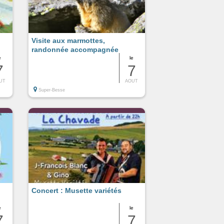
Visite aux marmottes,
randonnée accompagnée
e
le
7
7
UT
AOUT
Super-Besse
Concert : Musette variétés
e
le
7
7