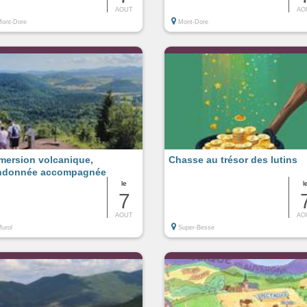
AOUT
AO
ont-Dore
Mont-Dore
mersion volcanique,
Chasse au trésor des lutins
ndonnée accompagnée
le
l
7
AOUT
AO
urol
Super-Besse