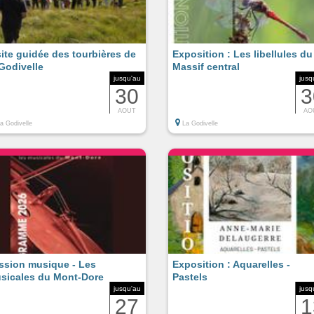
site guidée des tourbières de
Exposition : Les libellules du
 Godivelle
Massif central
jusqu'au
jusq
30
3
AOUT
AO
a Godivelle
La Godivelle
ssion musique - Les
Exposition : Aquarelles -
sicales du Mont-Dore
Pastels
jusqu'au
jusq
27
1