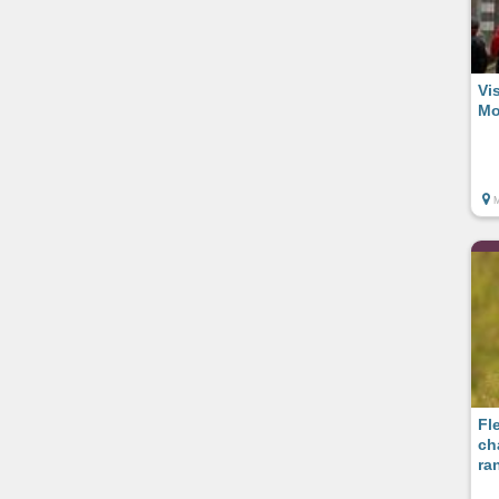
Vi
Mo
M
Fl
ch
ra