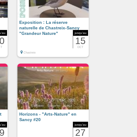
Exposition : La réserve
naturelle de Chastreix-Sancy
"Grandeur Nature"
u'au
jusqu'au
0
15
CT
OCT
Chastreix
t
Horizons - "Arts-Nature" en
Sancy #20
u'au
jusqu'au
9
27