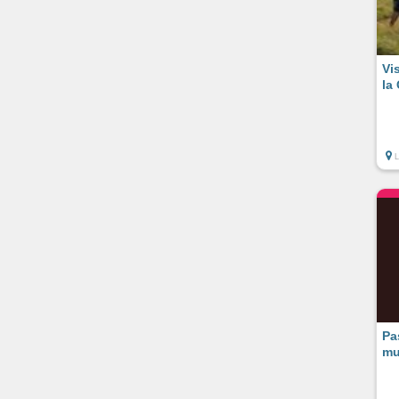
Vi
la
L
Pa
mu