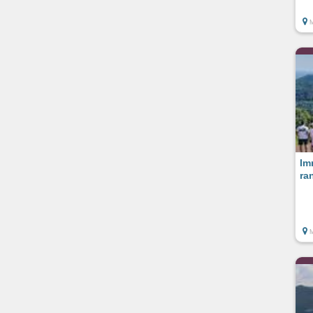
M
Im
ra
M