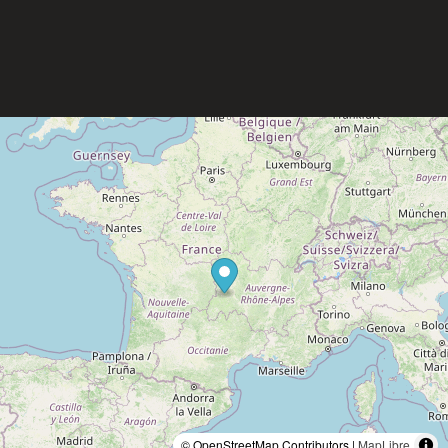
© OpenStreetMap Contributors |
MapLibre